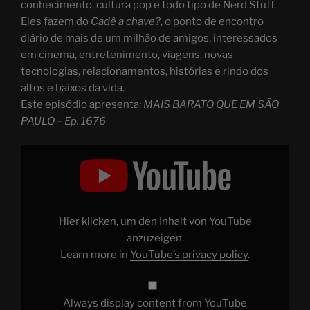
conhecimento, cultura pop e todo tipo de Nerd Stuff.
Eles fazem do
Cadê a chave?
, o ponto de encontro
diário de mais de um milhão de amigos, interessados
em cinema, entretenimento, viagens, novas
tecnologias, relacionamentos, histórias e rindo dos
altos e baixos da vida.
Este episódio apresenta:
MAIS BARATO QUE EM SÃO
PAULO – Ep. 1676
Display
"MAIS
BARATO
QUE
EM
SÃO
PAULO
–
Hier klicken, um den Inhalt von YouTube
Ep.
1676"
anzuzeigen.
from
Learn more in
YouTube’s privacy policy
.
YouTube
Always display content from YouTube