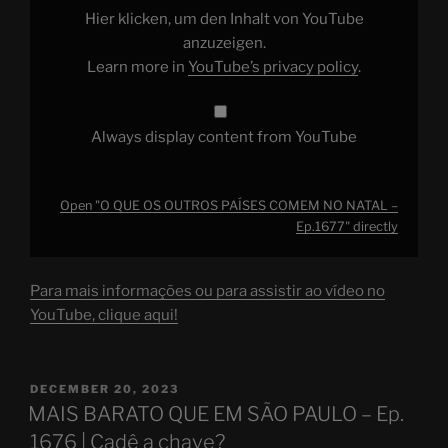
NO
Hier klicken, um den Inhalt von YouTube
NATAL
–
anzuzeigen.
Ep.1677"
Learn more in
YouTube’s privacy policy
.
from
YouTube
Always display content from YouTube
Open "O QUE OS OUTROS PAÍSES COMEM NO NATAL –
Ep.1677" directly
Para mais informações ou para assistir ao vídeo no
YouTube, clique aqui!
POSTED
DECEMBER 20, 2023
ON
MAIS BARATO QUE EM SÃO PAULO – Ep.
1676 | Cadê a chave?