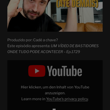
Produzido por: Cadê a chave?
Este episódio apresenta:
UM VÍDEO DE BASTIDORES
ONDE TUDO PODE ACONTECER – Ep.1729
Display
"UM
VÍDEO
DE
BASTIDORES
ONDE
TUDO
PODE
Hier klicken, um den Inhalt von YouTube
ACONTECER
–
anzuzeigen.
Ep.1729"
Learn more in
YouTube’s privacy policy
.
from
YouTube