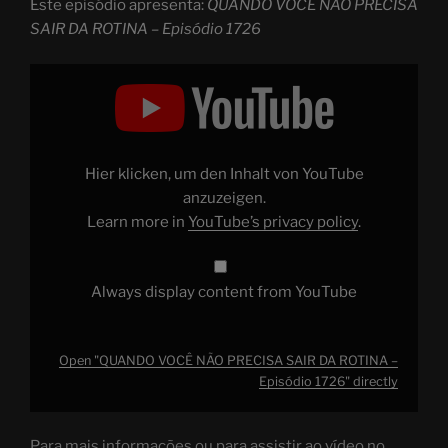
Este episódio apresenta:
QUANDO VOCÊ NÃO PRECISA
SAIR DA ROTINA – Episódio 1726
Display
"QUANDO
VOCÊ
NÃO
PRECISA
SAIR
DA
ROTINA
Hier klicken, um den Inhalt von YouTube
–
Episódio
anzuzeigen.
1726"
Learn more in
YouTube’s privacy policy
.
from
YouTube
Always display content from YouTube
Open "QUANDO VOCÊ NÃO PRECISA SAIR DA ROTINA –
Episódio 1726" directly
Para mais informações ou para assistir ao vídeo no