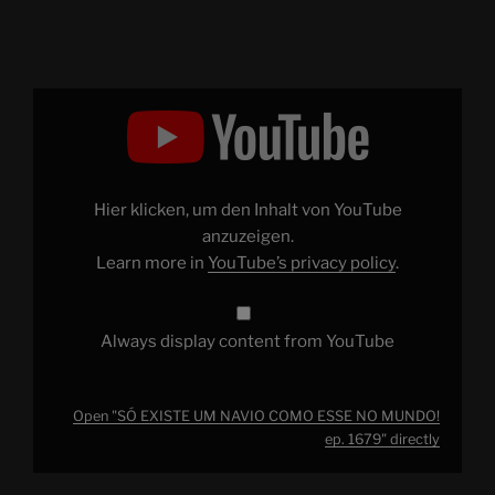
Display
"SÓ
EXISTE
UM
NAVIO
COMO
ESSE
NO
Hier klicken, um den Inhalt von YouTube
MUNDO!
ep.
anzuzeigen.
1679"
Learn more in
YouTube’s privacy policy
.
from
YouTube
Always display content from YouTube
Open "SÓ EXISTE UM NAVIO COMO ESSE NO MUNDO!
ep. 1679" directly