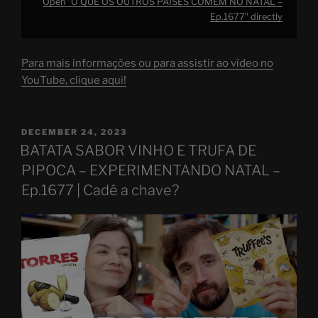
Open "O QUE OS OUTROS PAÍSES COMEM NO NATAL –
Ep.1677" directly
Para mais informações ou para assistir ao vídeo no
YouTube, clique aqui!
POSTED
DECEMBER 24, 2023
ON
BATATA SABOR VINHO E TRUFA DE
PIPOCA – EXPERIMENTANDO NATAL –
Ep.1677 | Cadê a chave?