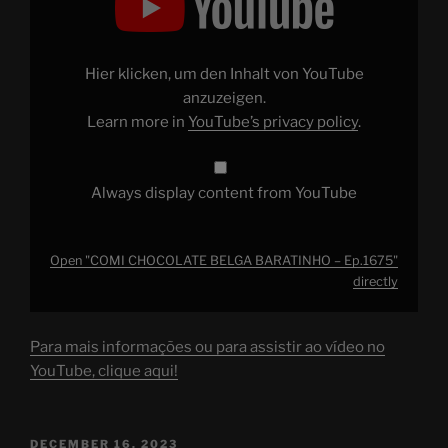
BELGA
BARATINHO
–
Ep.1675"
from
Hier klicken, um den Inhalt von YouTube
YouTube
anzuzeigen.
Learn more in
YouTube’s privacy policy
.
Always display content from YouTube
Open "COMI CHOCOLATE BELGA BARATINHO – Ep.1675"
directly
Para mais informações ou para assistir ao vídeo no
YouTube, clique aqui!
POSTED
DECEMBER 16, 2023