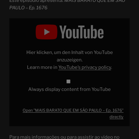
Este episódio apresenta:
MAIS BARATO QUE EM SÃO
PAULO – Ep. 1676
Display
"MAIS
BARATO
QUE
EM
SÃO
PAULO
–
Hier klicken, um den Inhalt von YouTube
Ep.
1676"
anzuzeigen.
from
Learn more in
YouTube’s privacy policy
.
YouTube
Always display content from YouTube
Open "MAIS BARATO QUE EM SÃO PAULO – Ep. 1676"
directly
Para mais informações ou para assistir ao vídeo no