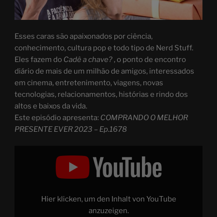
Esses caras são apaixonados por ciência,
conhecimento, cultura pop e todo tipo de Nerd Stuff.
Eles fazem do
Cadê a chave?
, o ponto de encontro
diário de mais de um milhão de amigos, interessados
em cinema, entretenimento, viagens, novas
tecnologias, relacionamentos, histórias e rindo dos
altos e baixos da vida.
Este episódio apresenta:
COMPRANDO O MELHOR
PRESENTE EVER 2023 – Ep.1678
Display
"COMPREI
O
MELHOR
PRESENTE
EVER
2023
–
Hier klicken, um den Inhalt von YouTube
Ep.1678"
from
anzuzeigen.
YouTube