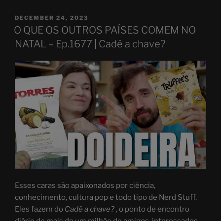
POSTED
DECEMBER 24, 2023
ON
O QUE OS OUTROS PAÍSES COMEM NO
NATAL – Ep.1677 | Cadê a chave?
Esses caras são apaixonados por ciência,
conhecimento, cultura pop e todo tipo de Nerd Stuff.
Eles fazem do
Cadê a chave?
, o ponto de encontro
diário de mais de um milhão de amigos, interessados