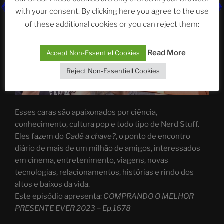
with your consent. By clicking here you agree to the use
of these additional cookies or you can reject them:
Read More
Accept Non-Essentiel Cookies
Reject Non-Essentiell Cookies
Esses caras são apaixonados por ciência,
conhecimento, cultura pop e todo tipo de Nerd Stuff.
Eles fazem do
Cadê a chave?
, o ponto de encontro
diário de mais de um milhão de amigos, interessados
em cinema, entretenimento, viagens, novas
tecnologias, relacionamentos, histórias e rindo dos
altos e baixos da vida.
Este episódio apresenta:
COMPRANDO O MELHOR
PRESENTE EVER 2023 – Ep.1678