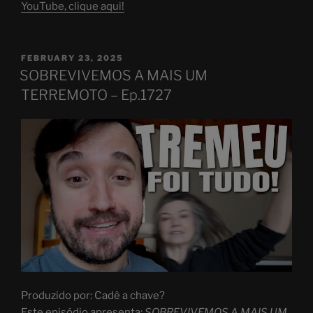
YouTube, clique aqui!
POSTED
FEBRUARY 23, 2025
ON
SOBREVIVEMOS A MAIS UM
TERREMOTO – Ep.1727
Produzido por: Cadê a chave?
Este episódio apresenta:
SOBREVIVEMOS A MAIS UM