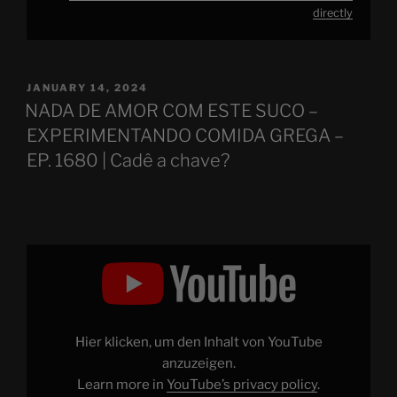
directly
POSTED
JANUARY 14, 2024
ON
NADA DE AMOR COM ESTE SUCO –
EXPERIMENTANDO COMIDA GREGA –
EP. 1680 | Cadê a chave?
Display
"NADA
DE
AMOR
COM
ESTE
SUCO
–
Hier klicken, um den Inhalt von YouTube
EXPERIMENTANDO
COMIDA
anzuzeigen.
GREGA
Learn more in
YouTube’s privacy policy
.
–