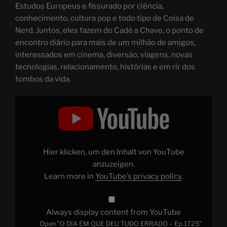
Estudos Europeus e fissurado por ciência,
conhecimento, cultura pop e todo tipo de Coisa de
Nerd. Juntos, eles fazem do Cadê a Chave, o ponto de
encontro diário para mais de um milhão de amigos,
interessados em cinema, diversão, viagens, novas
tecnologias, relacionamento, histórias e em rir dos
tombos da vida.
Display
"O
DIA
EM
QUE
DEU
TUDO
ERRADO
Hier klicken, um den Inhalt von YouTube
–
Ep.1725"
anzuzeigen.
from
Learn more in
YouTube’s privacy policy
.
YouTube
Always display content from YouTube
Open "O DIA EM QUE DEU TUDO ERRADO – Ep.1725"