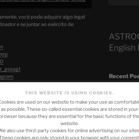
amente, você pode adquirir algo legal
doador e se juntar ao exército de
ASTRO
English
on
shop
5O
rz_gesagt
Recent Po
stagram
rzgesagt
de/kurzgesagt
THIS WEBSITE IS USING COOKIES.
Cookies are used on our website to make your use as comfortabl
The SLOW DEA
as possible. These so-called essential cookies are stored in your
s from ASTROCOHORS CLUB's reviews
Chumbawamba –
browser because they are essential for the basic functions of th
website.
When Journali
We also use third-party cookies for online advertising on our sites
Silence Fuels 
These cookies are only stored in your browser with your consent