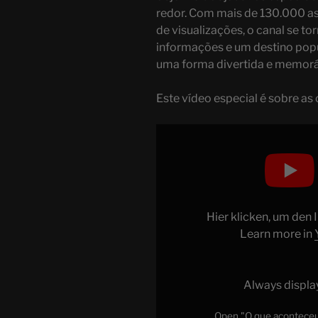
redor. Com mais de 130.000 as
de visualizações, o canal se t
informações e um destino pop
uma forma divertida e memorá
Este vídeo especial é sobre as
Display
"O
que
aconteceu
antes
da
Hier klicken, um den
História?
Learn more in
Origem
Humana"
from
Always displa
YouTube
Open "O que aconteceu 