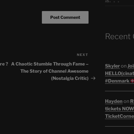
活。。。
Recent
NEXT
Next
Post
re ?
A Chaotic Stumble Through Fame –
Skyler
on
Joi
The Story of Channel Awesome
HELLO(cinati
(Nostalgia Critic)
#Denmark
Hayden
on
R
tickets NOW!
TicketCorne