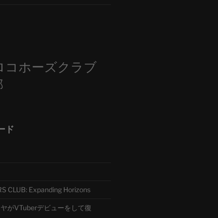
m
ロコホーズクラブ
部
ード
CLUB: Expanding Horizons
がVTuberデビューをして復