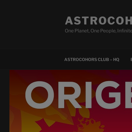
Skip
to
ASTROCOH
content
One Planet, One People, Infinite
ASTROCOHORS CLUB – HQ