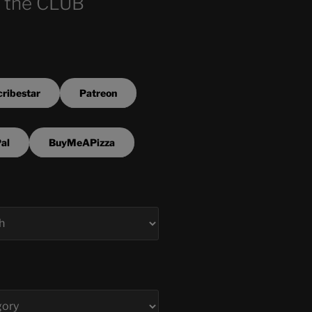
 the CLUB
ribestar
Patreon
al
BuyMeAPizza