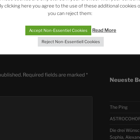
y clicking here you agree to the use of these additional cookies 
S
you can reject them:
Telegra
KURZGESAGT
,
THE FATE OF THE FUTURE
Read More
Accept Non-Essentiel Cookies
ASTRO
Reject Non-Essentiell Cookies
Deutsch
published.
Required fields are marked
*
Neueste B
The Ping
ASTROCOHORS 
Die drei Wünsc
Sophia, Alexan