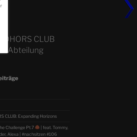
or
m
COHORS CLUB
e Abteilung
eiträge
CLUB: Expanding Horizons
he Challenge Pt.7
| feat. Tommy,
der, Alexa | #nachsitzen #106