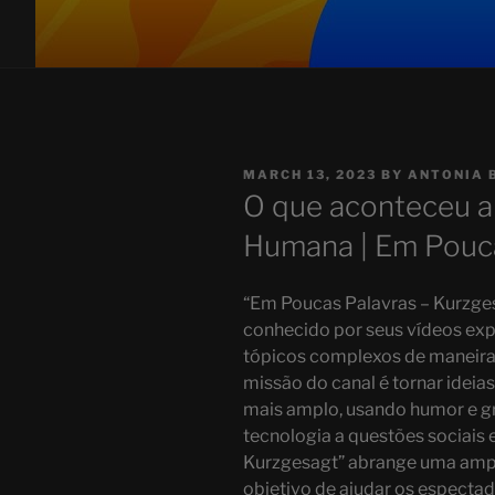
POSTED
MARCH 13, 2023
BY
ANTONIA 
ON
O que aconteceu a
Humana | Em Pouca
“Em Poucas Palavras – Kurzge
conhecido por seus vídeos ex
tópicos complexos de maneira 
missão do canal é tornar ideia
mais amplo, usando humor e gr
tecnologia a questões sociais 
Kurzgesagt” abrange uma ampl
objetivo de ajudar os especta