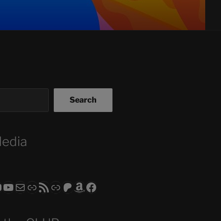
Search
Media
ram
todon
RS CLUB - The Video Series
ASTROCOHORS CLUB - The Movies
Subscribe to the ASTROCOHORS CLUB Newsletter
Link
RSS Feed
Support us via "Buy me a Coffee"
Patreon
Amazon
Facebook