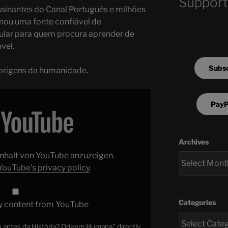
Support
sinantes do Canal Português e milhões
ornou uma fonte confiável de
ular para quem procura aprender de
vel.
Subsc
 origens da humanidade.
PayP
Archives
 Inhalt von YouTube anzuzeigen.
YouTube’s privacy policy
.
Categories
y content from YouTube
antes da História? Origem Humana" directly