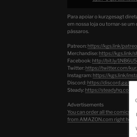
Para apoiar o kurzgesagt diret
em nossa loja ou tornar-se um 
pássaros.
Patreon:
https://kgs.link/patre
Merchandise:
https://kgs.link/
Facebook:
http://bit.ly/1NB6U
Twitter:
https://twitter.com/ku
Instagram:
https://kgs.link/in
Discord:
https://discord.gg/ku
Steady:
https://steadyhq.com/
Advertisements
You can order all the comic
from AMAZON.com right here!