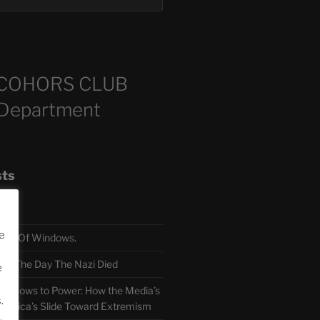
COHORS CLUB
 Department
sts
e
TH Of Windows.
 The Day The Nazi Died
e
sm Bows to Power: How the Media’s
.
America’s Slide Toward Extremism
.