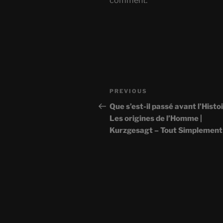
comment.
Post
Previous
PREVIOUS
navigation
Post
Que s’est-il passé avant l’Histoi
Les origines de l’Homme |
Kurzgesagt – Tout Simplement