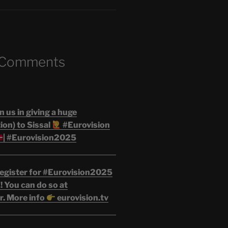
 Comments
n us in giving a huge
on) to Sissal
#Eurovision
| #Eurovision2025
egister for #Eurovision2025
 You can do so at
r. More info
eurovision.tv