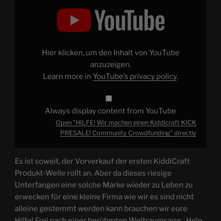
Display
"HILFE!
Wir
machen
einen
Kiddicraft
KICK
PRESALE!
Hier klicken, um den Inhalt von YouTube
Community
Crowdfunding"
anzuzeigen.
from
Learn more in
YouTube’s privacy policy
.
YouTube
Always display content from YouTube
Open "HILFE! Wir machen einen Kiddicraft KICK
PRESALE! Community Crowdfunding" directly
Es ist soweit, der Vorverkauf der ersten KiddiCraft
Produkt-Welle rollt an. Aber da dieses riesige
Unterfangen eine solche Marke wieder zu Leben zu
erwecken für eine kleine Firma wie wir es sind nicht
alleine gestemmt werden kann brauchen wir eure
Hilfe! Frei nach einer berühmten Weltraumsaga: „Help