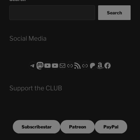
Search
Social Media
Telegram
Mastodon
ASTROCOHORS CLUB - The Video Series
ASTROCOHORS CLUB - The Movies
Subscribe to the ASTROCOHORS CLUB Newsletter
Link
RSS Feed
Support us via "Buy me a Coffee"
Patreon
Amazon
Facebook
Support the CLUB
Subscribestar
Patreon
PayPal