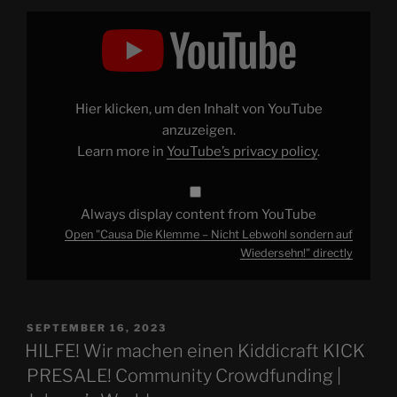
Display
"Causa
Die
Klemme
–
Nicht
Lebwohl
sondern
Hier klicken, um den Inhalt von YouTube
auf
Wiedersehn!"
anzuzeigen.
from
Learn more in
YouTube’s privacy policy
.
YouTube
Always display content from YouTube
Open "Causa Die Klemme – Nicht Lebwohl sondern auf
Wiedersehn!" directly
POSTED
SEPTEMBER 16, 2023
ON
HILFE! Wir machen einen Kiddicraft KICK
PRESALE! Community Crowdfunding |