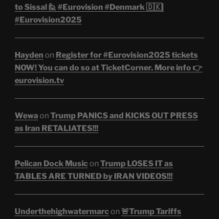
to Sissal 🙋 #Eurovision #Denmark 🇩🇰|
#Eurovision2025
Hayden
on
Register for #Eurovision2025 tickets
NOW! You can do so at TicketCorner. More info 👉
eurovision.tv
Wewa
on
Trump PANICS and KICKS OUT PRESS
as Iran RETALIATES!!!
Pelican Dock Music
on
Trump LOSES IT as
TABLES ARE TURNED by IRAN VIDEOS!!!
Underthehighwatermarc
on
🚨Trump Tariffs