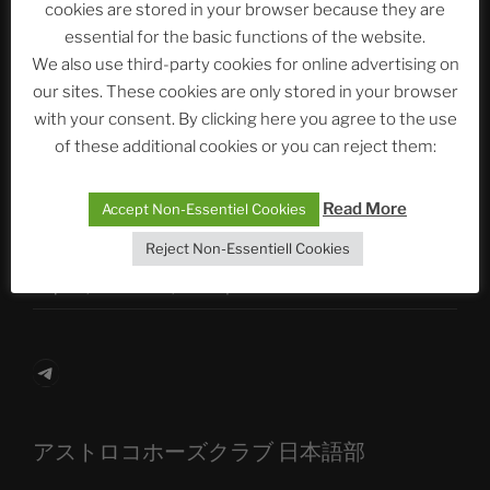
cookies are stored in your browser because they are
essential for the basic functions of the website.
We also use third-party cookies for online advertising on
Neueste Beiträge
our sites. These cookies are only stored in your browser
with your consent. By clicking here you agree to the use
of these additional cookies or you can reject them:
The Ping
Read More
Accept Non-Essentiel Cookies
ASTROCOHORS CLUB: Expanding Horizons
Reject Non-Essentiell Cookies
Die drei Wünsche Challenge Pt.7 🌰 | feat. Tommy,
Sophia, Alexander, Alexa | #nachsitzen #106
Telegram
アストロコホーズクラブ 日本語部