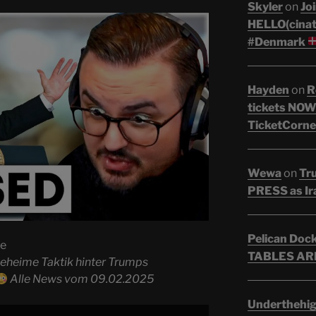
Skyler
on
Joi
HELLO(cinati
#Denmark
Hayden
on
R
tickets NOW!
TicketCorne
Wewa
on
Tr
PRESS as Ir
Pelican Doc
he
TABLES ARE
geheime Taktik hinter Trumps
Alle News vom 09.02.2025
Underthehi