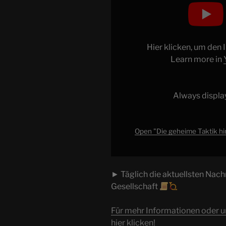
"Die
geheime
Taktik
hinter
Hier klicken, um den
Trumps
Learn more in
Fiebertraum-
Präsidentschaft
Always displa
Alle
News
vom
Open "Die geheime Taktik hi
09.02.2025"
from
YouTube
► Täglich die aktuellsten Nachr
Gesellschaft
Für mehr Informationen oder 
hier klicken!