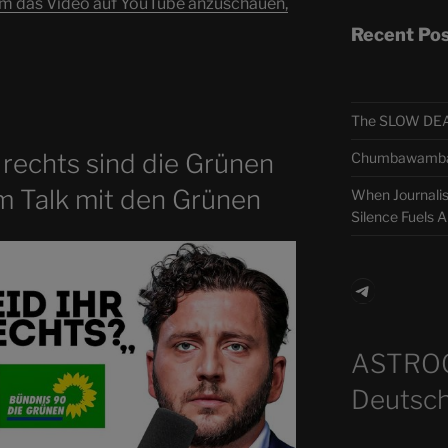
um das Video auf YouTube anzuschauen,
Recent Po
The SLOW DEA
 rechts sind die Grünen
Chumbawamba –
im Talk mit den Grünen
When Journali
Silence Fuels 
Telegra
ASTRO
Deutsch