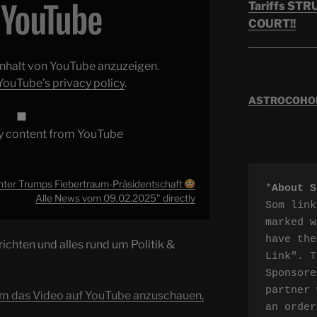
Tariffs ST
COURT!!
 Inhalt von YouTube anzuzeigen.
YouTube’s privacy policy
.
ASTROCOHORS
y content from YouTube
nter Trumps Fiebertraum-Präsidentschaft
*
About S
Alle News vom 09.02.2025" directly
Som link
marked w
have the
ichten und alles rund um Politik &
Link". T
Sponsore
partner 
um das Video auf YouTube anzuschauen,
an order