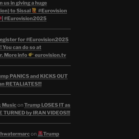
n us in giving a huge
on) to Sissal
#Eurovision
| #Eurovision2025
egister for #Eurovision2025
 You can do so at
r. More info
eurovision.tv
ump PANICS and KICKS OUT
an RETALIATES!!!
k Music
on
Trump LOSES IT as
 TURNED by IRAN VIDEOS!!!
ghwatermarc
on
Trump