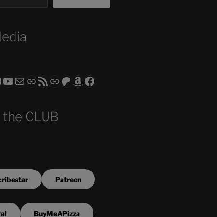
Media
ram
todon
RS CLUB - The Video Series
ASTROCOHORS CLUB - The Movies
Subscribe to the ASTROCOHORS CLUB Newsletter
Link
RSS Feed
Support us via "Buy me a Coffee"
Patreon
Amazon
Facebook
 the CLUB
ribestar
Patreon
al
BuyMeAPizza