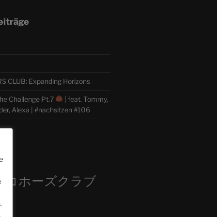
eiträge
CLUB: Expanding Horizons
he Challenge Pt.7
| feat. Tommy,
der, Alexa | #nachsitzen #106
m
e
ロコホーズクラブ
e
部
.
.