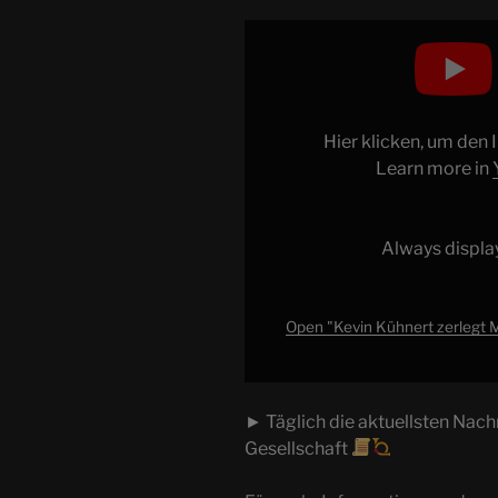
Display
"Kevin
Kühnert
zerlegt
Merz
Hier klicken, um den
in
Learn more in
seiner
letzten
Rede
Always displa
Alle
News
Open "Kevin Kühnert zerlegt M
vom
11.02.2025"
from
► Täglich die aktuellsten Nachr
YouTube
Gesellschaft