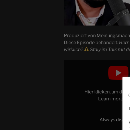
Produziert von Meinungsmac
Diese Episode behandelt:
Herr 
wirklich?
Staiy im Talk mit 
Display
"Herr
Banaszak,
wie
rechts
Hier klicken, um den
sind
Learn more in
die
Grünen
wirklich?
Always displa