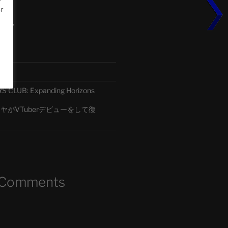
or
ード
CLUB: Expanding Horizons
がVTuberデビューをして復
 Comments