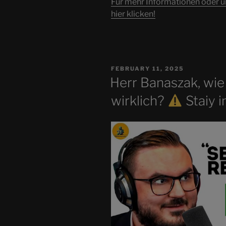
Für mehr Informationen oder 
hier klicken!
POSTED
FEBRUARY 11, 2025
ON
Herr Banaszak, wie
wirklich?
Staiy 