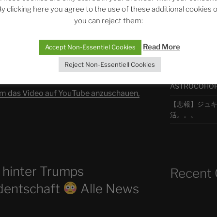
y clicking here you agree to the use of these additional cookies 
ts sind die Grünen wirklich?
Staiy im Talk
you can reject them:
最新エピソ
mit den Grünen" directly
Read More
Accept Non-Essentiel Cookies
ichten und alles rund um Politik &
Reject Non-Essentiell Cookies
The Ping
ASTROCOHORS 
um das Video auf YouTube anzuschauen,
【悲報】ジュキヤ
活。。。
 hinter Trumps
Recent
dentschaft
Alle News