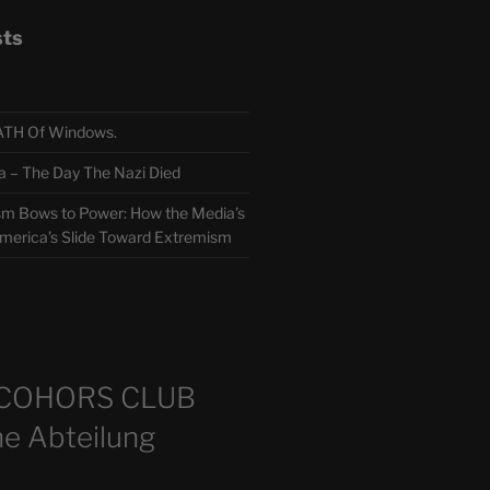
sts
TH Of Windows.
 The Day The Nazi Died
sm Bows to Power: How the Media’s
America’s Slide Toward Extremism
m
COHORS CLUB
e Abteilung