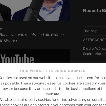
Neueste B
he
The Ping
Banaszak, wie rechts sind die Grünen
ASTROCOHORS 
den Grünen
Die drei Wünsc
Sophia, Alexan
Telegra
THIS WEBSITE IS USING COOKIES.
 Inhalt von YouTube anzuzeigen.
Cookies are used on our website to make your use as comfortabl
YouTube’s privacy policy
.
as possible. These so-called essential cookies are stored in your
アスト
browser because they are essential for the basic functions of th
website.
日本語
y content from YouTube
We also use third-party cookies for online advertising on our sites
These cookies are only stored in your browser with your consent