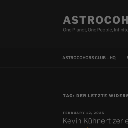
Skip
to
ASTROCOH
content
One Planet, One People, Infinite
ASTROCOHORS CLUB – HQ
TAG:
DER LETZTE WIDER
POSTED
FEBRUARY 12, 2025
ON
Kevin Kühnert zerle