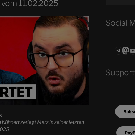
 vom 11.02.2025
Social 
Teleg
Mas
ASTROCOHO
Support
Subsc
he
 Kühnert zerlegt Merz in seiner letzten
2025
PayP